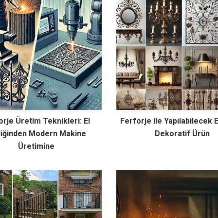
orje Üretim Teknikleri: El
Ferforje ile Yapılabilecek E
iliğinden Modern Makine
Dekoratif Ürün
Üretimine