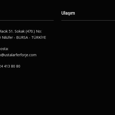
Ulaşım
lacık 51. Sokak (470.) No:
 Nilüfer - BURSA - TÜRKİYE
osta:
o@ustalarferforje.com
24 413 80 80