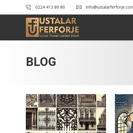
0224 413 80 80
info@ustalarferforje.co
BLOG