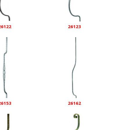
26122
26123
26153
26162