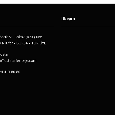
Ulaşım
lacık 51. Sokak (470.) No:
 Nilüfer - BURSA - TÜRKİYE
osta:
o@ustalarferforje.com
24 413 80 80