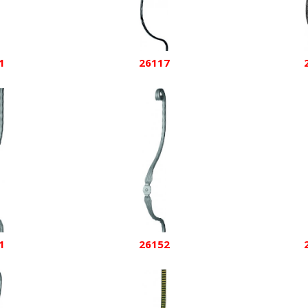
1
26117
1
26152