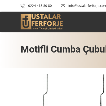
0224 413 80 80
info@ustalarferforje.co
Motifli Cumba Çubu