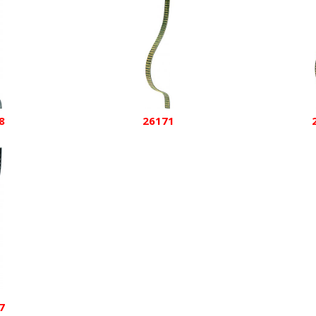
8
26171
7