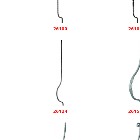
26100
2610
26124
2615