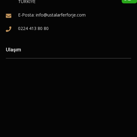
TÜRKİYE
E-Posta:
info@ustalarferforje.com
0224 413 80 80
Ulaşım