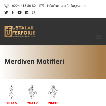
0224 413 80 80
info@ustalarferforje.com
Merdiven Motifleri
28416
28417
28418