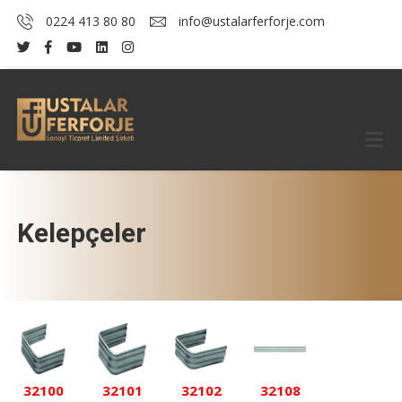
0224 413 80 80
info@ustalarferforje.com
Kelepçeler
32100
32101
32102
32108