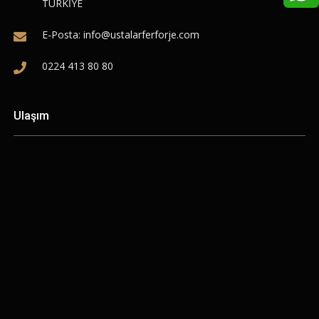
TÜRKİYE
E-Posta:
info@ustalarferforje.com
0224 413 80 80
Ulaşım